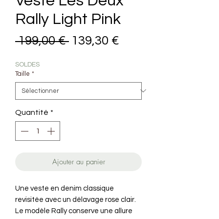
Veste Les Deux
Rally Light Pink
Prix original
Prix promotionne
 199,00 € 
139,30 €
SOLDES
Taille
*
Quantité
*
Ajouter au panier
Une veste en denim classique
revisitée avec un délavage rose clair.
Le modèle Rally conserve une allure