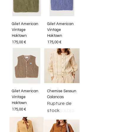
Gilet American
Gilet American
Vintage
Vintage
Hoktown
Hoktown
Prix
Prix
175,00 €
175,00 €
Gilet American
Chemise Sessun
Vintage
Calancas
Hoktown
Rupture de
Prix
175,00 €
stock
SOLDES