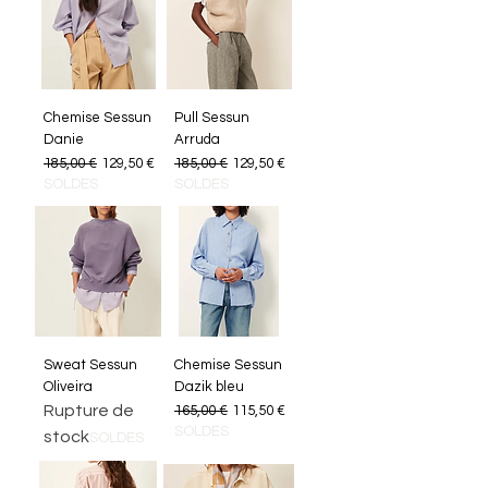
Chemise Sessun
Pull Sessun
Danie
Arruda
Prix original
Prix promotionnel
Prix original
Prix promotionnel
185,00 €
129,50 €
185,00 €
129,50 €
SOLDES
SOLDES
Sweat Sessun
Chemise Sessun
Oliveira
Dazik bleu
Rupture de
Prix original
Prix promotionnel
165,00 €
115,50 €
SOLDES
stock
SOLDES