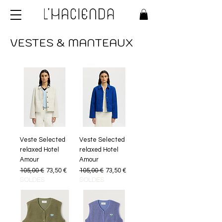
VESTES & MANTEAUX
Veste Selected
Veste Selected
relaxed Hotel
relaxed Hotel
Amour
Amour
Prix original
Prix promotionnel
Prix original
Prix promotionnel
105,00 €
73,50 €
105,00 €
73,50 €
SOLDES
SOLDES