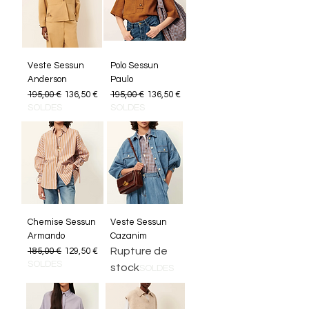
Veste Sessun
Polo Sessun
Anderson
Paulo
Prix original
Prix promotionnel
Prix original
Prix promotionnel
195,00 €
136,50 €
195,00 €
136,50 €
SOLDES
SOLDES
Chemise Sessun
Veste Sessun
Armando
Cazanim
Prix original
Prix promotionnel
Rupture de
185,00 €
129,50 €
SOLDES
stock
SOLDES