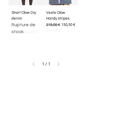
Short Olow Diy
Veste Olow
denim
Handy stripes
Rupture de
Prix original
Prix promotionnel
215,00 €
150,50 €
SOLDES
stock
SOLDES
1
/
1