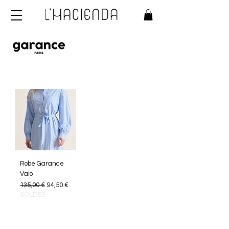
Robe Garance
Valo
Prix original
Prix promotionnel
135,00 €
94,50 €
SOLDES