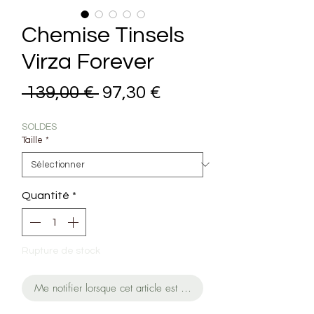
Chemise Tinsels
Virza Forever
Prix original
Prix promotionnel
 139,00 € 
97,30 €
SOLDES
Taille
*
Quantité
*
Rupture de stock
Me notifier lorsque cet article est disponible