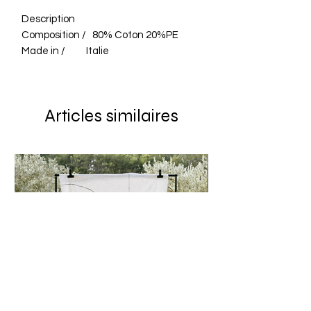
Description
Composition / 80% Coton 20%PE
Made in / Italie
Tissu / Tissé en Italie
Entretien / Lavage machine 30°
Délicat . Fer 2 Points
Articles similaires
Sweat loose, manches courtes avec
finition bas de manches sur l’envers
du tissu.
Encolure ronde avec bord-côtes
coordonné.
Ce sweat est coupé dans un tricot
rayé, texturé, à l’aspect “nid d’abeille”
tricoté en Italie
Elisabeth mesure 1m70 et porte une
taille S