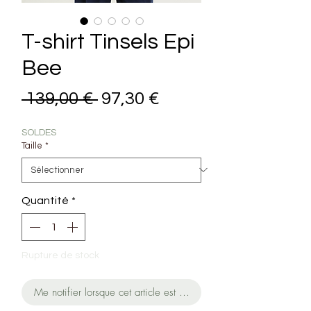
T-shirt Tinsels Epi
Bee
Prix original
Prix promotionnel
 139,00 € 
97,30 €
SOLDES
Taille
*
Quantité
*
Rupture de stock
Me notifier lorsque cet article est disponible