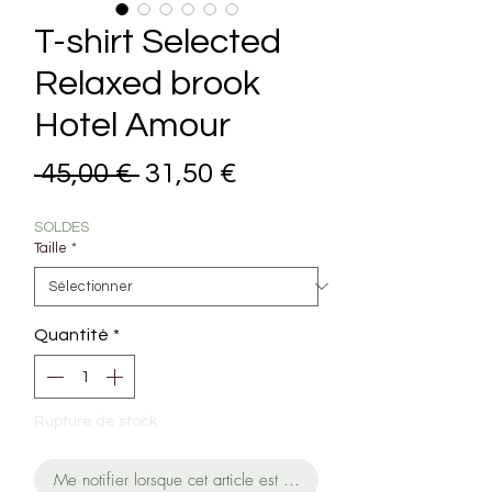
T-shirt Selected
Relaxed brook
Hotel Amour
Prix original
Prix promotionnel
 45,00 € 
31,50 €
SOLDES
Taille
*
Quantité
*
Rupture de stock
Me notifier lorsque cet article est disponible