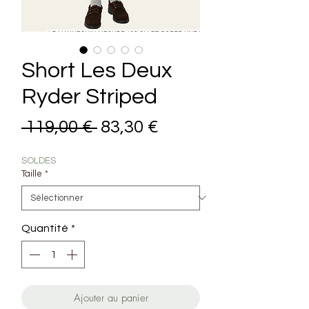
Short Les Deux
Ryder Striped
Prix original
Prix promotionnel
 119,00 € 
83,30 €
SOLDES
Taille
*
Quantité
*
Ajouter au panier