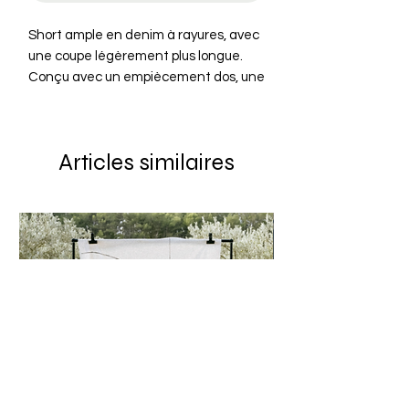
Short ample en denim à rayures, avec
une coupe légèrement plus longue.
Conçu avec un empiècement dos, une
braguette à fermeture éclair et une
poche à monnaie pour une
construction classique en denim.
Articles similaires
- 97 % Coton, 3 % Élasthanne
- Denim sergé à rayures
- Empiècement dos
- Braguette à fermeture éclair
- Poche à monnaie
- Coupe ample