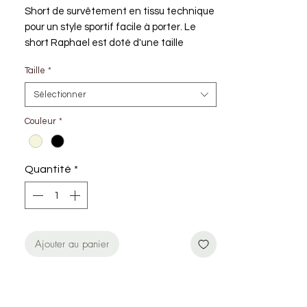
Short de survêtement en tissu technique
pour un style sportif facile à porter. Le
short Raphael est doté d'une taille
élastique à cordon de serrage et d’un
Taille
*
lettrage imprimé ton sur ton.
Sélectionner
- 86 % Polyamide, 14 % Élasthanne
- Tissu technique
Couleur
*
- Taille à cordon de serrage élastique
- Poches latérales
- Lettrage imprimé ton sur ton sur la
Quantité
*
cuisse
- Coupe regular
Ajouter au panier