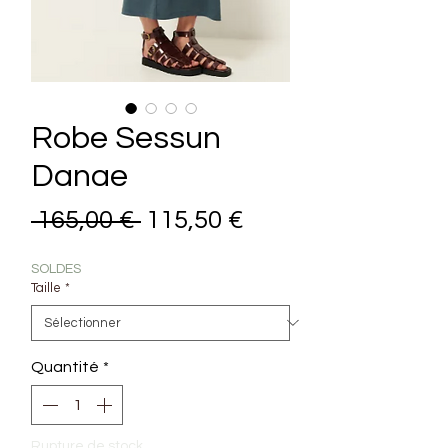
Robe Sessun
Danae
Prix original
Prix promotionne
 165,00 € 
115,50 €
SOLDES
Taille
*
Quantité
*
Rupture de stock