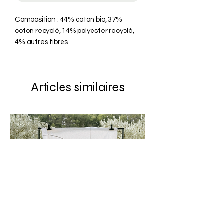
Composition : 44% coton bio, 37%
coton recyclé, 14% polyester recyclé,
4% autres fibres
Zip : YKK
Boutons : métal
Grammage : 340g
Articles similaires
Compartiment(s) : poches italiennes,
poches arrières et poche latérale
plaquées
Logo : étiquette tissée
Coupe : droite
Ceinture : passants de ceinture
Catégorie : Pantalons
Collection : SS26
Couleur : Denim rayé