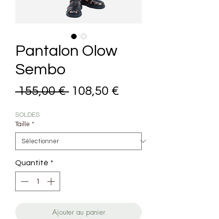
Pantalon Olow
Sembo
Prix original
Prix promotionne
 155,00 € 
108,50 €
SOLDES
Taille
*
Quantité
*
Ajouter au panier