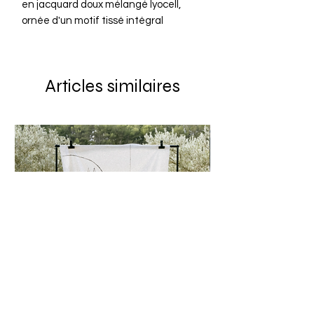
en jacquard doux mélangé lyocell,
ornée d'un motif tissé intégral
représentant un joueur de basket.
Dotée d'une silhouette décontractée
et d'un col cubain pour un tombé
Articles similaires
facile.
- 60 % Lyocell, 40 % Polyester
- Tissu jacquard léger
- Col cubain
- Fermeture à boutons sur le devant
- Motif intégral de joueurs
- Ourlet droit
- Coupe ample