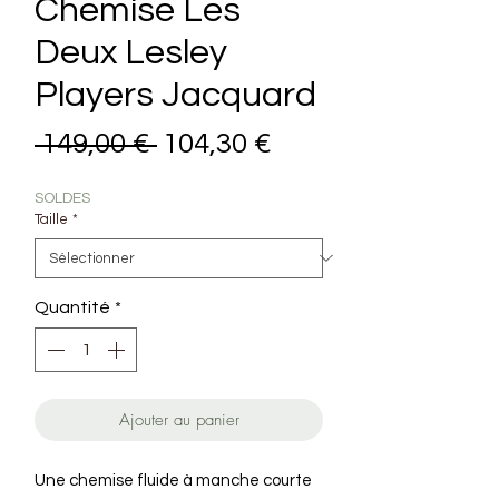
Chemise Les
Deux Lesley
Players Jacquard
Prix original
Prix promotionne
 149,00 € 
104,30 €
SOLDES
Taille
*
Quantité
*
Ajouter au panier
Une chemise fluide à manche courte