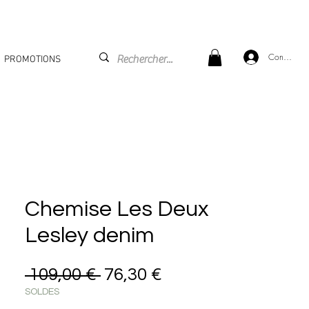
Connexion
PROMOTIONS
Chemise Les Deux
Lesley denim
Prix original
Prix promotionnel
 109,00 € 
76,30 €
SOLDES