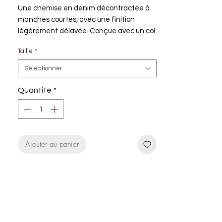
Une chemise en denim décontractée à
manches courtes, avec une finition
légèrement délavée. Conçue avec un col
cubain décontracté et une broderie ton
Taille
*
sur ton sur la poitrine pour un look simple
et facile.
Sélectionner
- 100 % Coton (biologique)
Quantité
*
- Denim lavé
- Col cubain
- Broderie ton sur ton sur la poitrine
- Coupe ample
Ajouter au panier