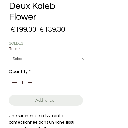
Deux Kaleb
Flower
Regular Price
Sale Price
 €199.00 
€139.30
SOLDES
Taille
*
Quantity
*
Add to Cart
Une surchemise polyvalente
confectionnée dans un riche tissu