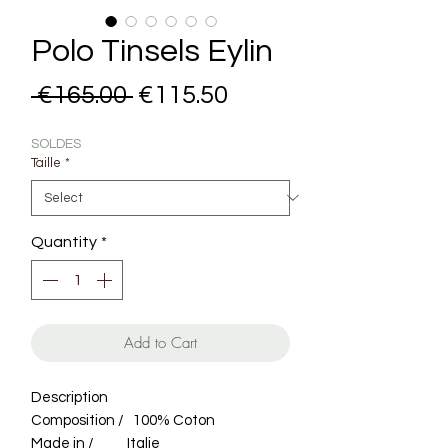
Polo Tinsels Eylin
Regular Price
Sale Price
 €165.00 
€115.50
SOLDES
Taille
*
Quantity
*
Add to Cart
Description
Composition / 100% Coton
Made in / Italie