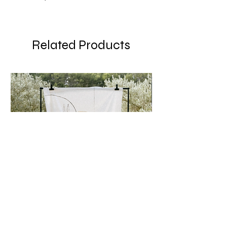
Tissu / Tissé en Italie
Entretien / Lavage machine 30°
Délicat . Fer 2 Points
Related Products
Polo en maille à l’esprit vintage. Tricoté
dans un point crochet à rayures.
Manches courtes & emmanchures
raglans, Le col et la patte boutonnée
sont tricotés en côtes fines.
EYLIN est un tricot tout coton réalisé
en Italie.
Elisabeth mesure 1,70 m et porte une
taille S