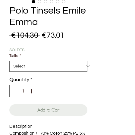
Polo Tinsels Emile
Emma
Regular Price
Sale Price
 €104.30 
€73.01
SOLDES
Taille
*
Quantity
*
Add to Cart
Description
Composition / 70% Coton 25% PE 5%