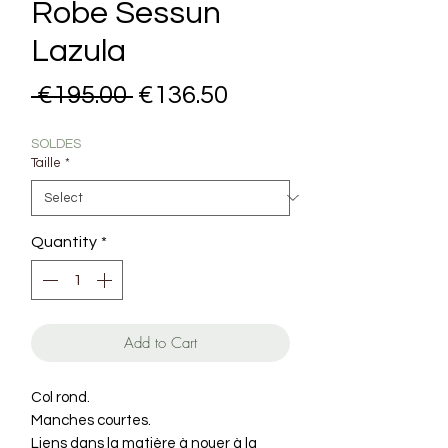
Robe Sessun
Lazula
Regular Price
Sale Price
 €195.00 
€136.50
SOLDES
Taille
*
Quantity
*
Add to Cart
Col rond.
Manches courtes.
Liens dans la matière à nouer à la