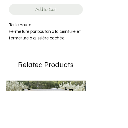
Add to Cart
Taille haute.
Fermeture par bouton à la ceinture et
fermeture à glissière cachée.
Poches devant, poche ticket et
poches plaquées au dos.
Jacron en cuir au dos embossé
Related Products
"Sessùn Blue"
100% Coton
Made in Tunisia