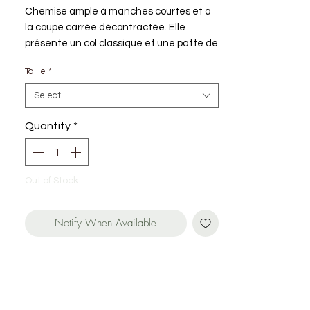
Chemise ample à manches courtes et à
la coupe carrée décontractée. Elle
présente un col classique et une patte de
boutonnage intégrale. Le tissu à rayures
Taille
*
verticales est rehaussé de délicates
broderies florales sur le devant, apportant
Select
une touche de raffinement subtile à
cette chemise sobre.
Quantity
*
Out of Stock
Notify When Available