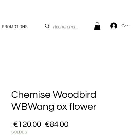
Connexion
PROMOTIONS
Chemise Woodbird
WBWang ox flower
Regular Price
Sale Price
 €120.00 
€84.00
SOLDES