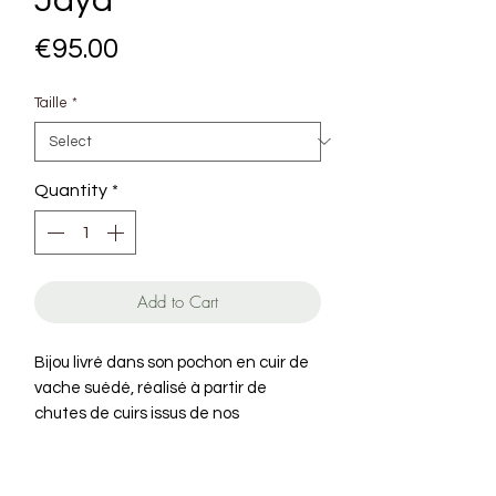
Jaya
Price
€95.00
Taille
*
Quantity
*
Add to Cart
Bijou livré dans son pochon en cuir de
vache suédé, réalisé à partir de
chutes de cuirs issus de nos
collections de maroquinerie.
Longueur min. : 40 cm
Longueur max. : 45 cm