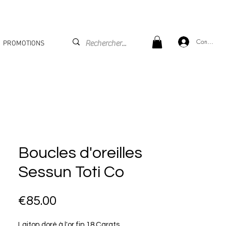
Connexion
PROMOTIONS
Boucles d'oreilles
Sessun Toti Co
Price
€85.00
Laiton doré à l'or fin 18 Carats.