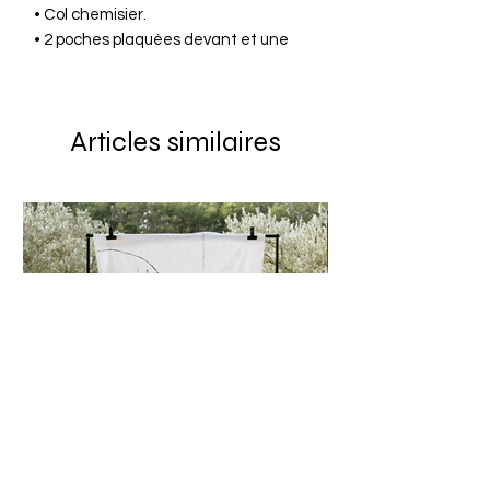
• Col chemisier.
• 2 poches plaquées devant et une
poche plaquée sur la poitrine avec
patch "AP & CO".
• Ouverture boutonnée ton sur ton sur
Articles similaires
le devant.
• Manches longues avec finitions
poignets.