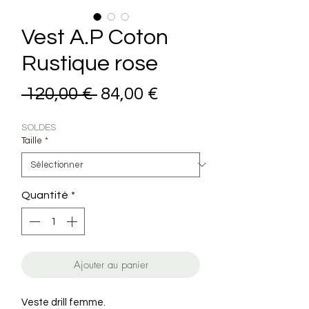
Vest A.P Coton
Rustique rose
Prix original
Prix promotionnel
 120,00 € 
84,00 €
SOLDES
Taille
*
Quantité
*
Ajouter au panier
Veste drill femme.