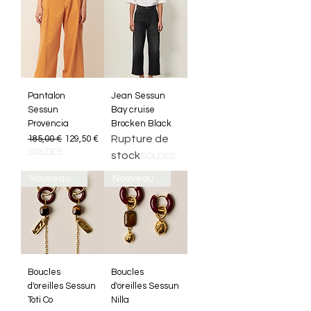
Pantalon
Jean Sessun
Sessun
Bay cruise
Provencia
Brocken Black
Prix original
Prix promotionnel
Rupture de
185,00 €
129,50 €
SOLDES
stock
SOLDES
Nouveauté
Nouveauté
Boucles
Boucles
d'oreilles Sessun
d'oreilles Sessun
Toti Co
Nilla