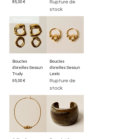
Prix
Rupture de
85,00 €
stock
Nouveauté
Boucles
Boucles
d'oreilles Sessun
d'oreilles Sessun
Trudy
Leelo
Prix
Rupture de
95,00 €
stock