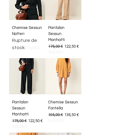
Chemise Sessun
Pantalon
Notteri
Sessun
Manhatti
Rupture de
Prix original
Prix promotionnel
175,00 €
122,50 €
stock
SOLDES
SOLDES
Pantalon
Chemise Sessun
Sessun
Fontella
Manhatti
Prix original
Prix promotionnel
195,00 €
136,50 €
Prix original
Prix promotionnel
SOLDES
175,00 €
122,50 €
SOLDES