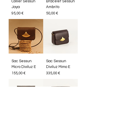
Collier Sessun
Bracelet Sessun
Jaya
Ambrito
Prix
Prix
95,00 €
50,00 €
Sac Sessun
Sac Sessun
Micro Diviluz E
Diviluz Mimo E
Prix
Prix
155,00 €
335,00 €
Porte Carte
Sac Sessun
Micro Diviluz E
Diviluz Mimo E