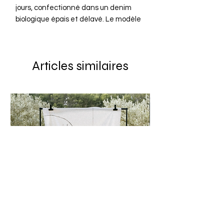
jours, confectionné dans un denim
biologique épais et délavé. Le modèle
Ryder présente une coupe ample et
fuselée, ainsi que de subtils détails
selvedge pour une finition raffinée.
Articles similaires
- 100 % coton (biologique)
- Denim épais
- Loose fit
- 5 poches
- Détails selvedge
- Braguette zippée avec fermeture à
bouton
- Poche à monnaie